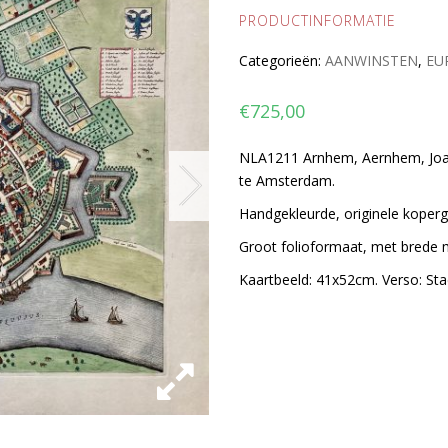
PRODUCTINFORMATIE
Categorieën:
AANWINSTEN
,
EU
€
725,00
NLA1211 Arnhem, Aernhem, Joan 
te Amsterdam.
Handgekleurde, originele koper
Groot folioformaat, met brede 
Kaartbeeld: 41x52cm. Verso: Sta