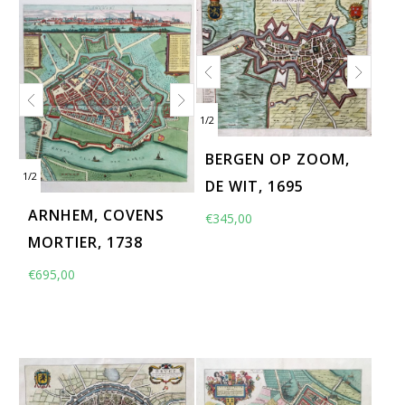
1
/
2
BERGEN OP ZOOM,
1
/
2
DE WIT, 1695
ARNHEM, COVENS
€
345,00
MORTIER, 1738
€
695,00