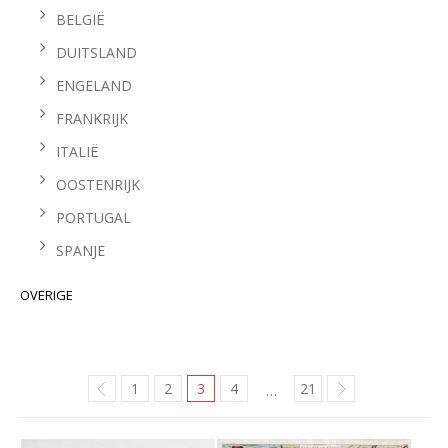
BELGIË
DUITSLAND
ENGELAND
FRANKRIJK
ITALIË
OOSTENRIJK
PORTUGAL
SPANJE
OVERIGE
1
2
3
4
21
…