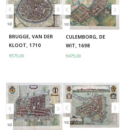
1
/
2
1
/
2
BRUGGE, VAN DER
CULEMBORG, DE
KLOOT, 1710
WIT, 1698
€
575,00
€
475,00
1
/
2
1
/
2